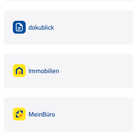
dokublick
Immobilien
MeinBüro